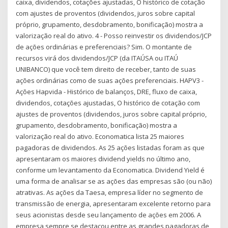
caixa, dividendos, cotações ajustadas, O histórico de cotação
com ajustes de proventos (dividendos, juros sobre capital
próprio, grupamento, desdobramento, bonificação) mostra a
valorização real do ativo. 4 - Posso reinvestir os dividendos/JCP
de ações ordinárias e preferenciais? Sim. O montante de
recursos virá dos dividendos/JCP (da ITAÚSA ou ITAÚ
UNIBANCO) que você tem direito de receber, tanto de suas
ações ordinárias como de suas ações preferenciais. HAPV3 -
Ações Hapvida - Histórico de balanços, DRE, fluxo de caixa,
dividendos, cotações ajustadas, O histórico de cotação com
ajustes de proventos (dividendos, juros sobre capital próprio,
grupamento, desdobramento, bonificação) mostra a
valorização real do ativo. Economatica lista 25 maiores
pagadoras de dividendos. As 25 ações listadas foram as que
apresentaram os maiores dividend yields no último ano,
conforme um levantamento da Economatica. Dividend Yield é
uma forma de analisar se as ações das empresas são (ou não)
atrativas. As ações da Taesa, empresa líder no segmento de
transmissão de energia, apresentaram excelente retorno para
seus acionistas desde seu lançamento de ações em 2006. A
empresa sempre se destacou entre as grandes pagadoras de